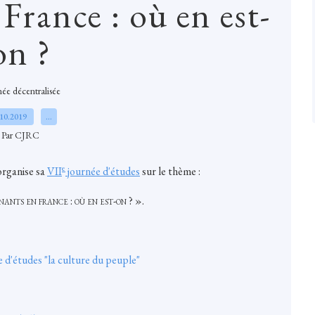
France : où en est-
on ?
ée décentralisée
.10.2019
…
Par CJRC
e
rganise sa
VII
journée d'études
sur le thème :
ants en france : où en est-on ?
».