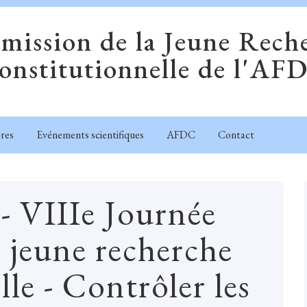
ission de la Jeune Rech
onstitutionnelle de l'AF
res
Evénements scientifiques
AFDC
Contact
 VIIIe Journée
a jeune recherche
le - Contrôler les