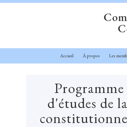
Comm
C
Accueil
À propos
Les memb
Programme -
d'études de l
constitutionnel