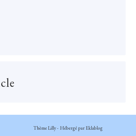
cle
Thème Lilly - Hébergé par
Eklablog