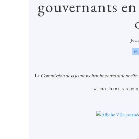
gouvernants en 
Journ
05
La
Commission de la jeune recherche constitutionnelle
o
«
contrôler les gouvern