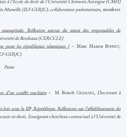
ter à l’Ecole de droit de l’Université Clermont Auvergne (CMH)
Aix-Marseille (ILF-GERJC), collaborateur parlementaire
, membres
t managériale. Réflexion autour du statut des responsables de
niversité de Bordeaux (CERCCLE)
me pour les républiques islamiques ?
–
Mme Manon
Bonnet
,
 (ILF-GERJC)
Pause
e d’un conflit nucléaire
–
M. Benoît
Gremare
,
Doctorant à
e
-lois sous la III
République. Réflexions sur l’affaiblissement du
teur en droit, Enseignant-chercheur contractuel à l’Université de