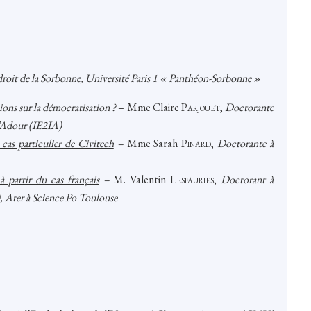
 droit de la Sorbonne, Université Paris 1 « Panthéon-Sorbonne »
ions sur la démocratisation ?
– Mme Claire
Parjouet
,
Doctorante
 l’Adour (IE2IA)
e cas particulier de Civitech
–
Mme Sarah
Pinard
,
Doctorante à
à partir du cas français
–
M. Valentin L
esfauries
,
Doctorant à
 Ater à Science Po Toulouse