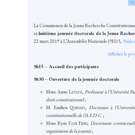
12
La Commission de la Jeune Recherche Constitutionnell
sa
huitième journée doctorale de la Jeune Recher
22 mars 2019 à L’Assemblée Nationale (9H15,
Palais
Afficher le p
9h15 – Accueil des participants
9h30 – Ouverture de la journée doctorale
Mme Anne
Levade
,
Professeur à l’Université Pa
droit constitutionnel
;
M. Emilien Q
uinart
,
Doctorant à l’Universit
constitutionnelle de l’A.F.D.C.
;
Mme Rym F
assi Fihri
,
Doctorante contractue
organisateur de la journée
;