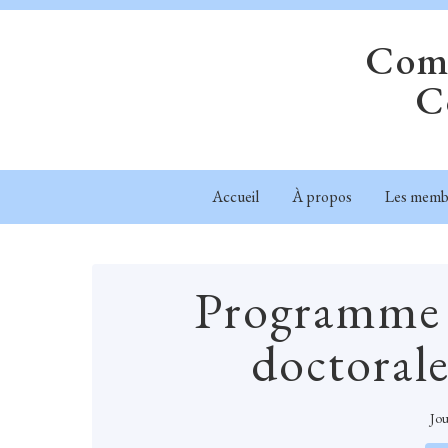
Comm
C
Accueil
À propos
Les memb
Programme -
doctoral
Jou