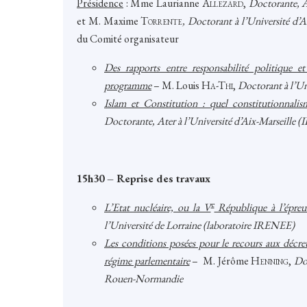
Présidence
: Mme Laurianne A
llezard
,
Doctorante, A
et M. Maxime T
orrente
, Doctorant à l’Université d’
du Comité organisateur
Des rapports entre responsabilité politique e
programme
–
M. Louis H
a-Thi
,
Doctorant à l’U
Islam et Constitution : quel constitutionnalis
Doctorante, Ater à l’Université d’Aix-Marseille
15h30 – Reprise des travaux
e
L’Etat nucléaire, ou la V
République à l’épreuv
l’Université de Lorraine (laboratoire IRENEE)
Les conditions posées pour le recours aux décrets
régime parlementaire
–
M. Jérôme
Henning
,
Doc
Rouen-Normandie