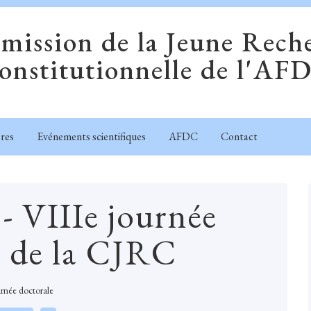
ission de la Jeune Rech
onstitutionnelle de l'AF
res
Evénements scientifiques
AFDC
Contact
 VIIIe journée
e de la CJRC
rnée doctorale