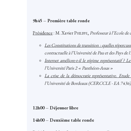
9h45 – Première table ronde
Présidence
: M. Xavier
Philippe
,
Professeur à l’Ecole de
Les Constitutions de transition : quelles répercuss
contractuelle à l’Université de Pau et des Pays de
Internet améliore-t-il le régime représentatif ? L
l’Université Paris 2 « Panthéon-Assas »
La crise de la démocratie représentative. Etude 
l’Université de Bordeaux (CERCCLE - EA 7436),
12h00 – Déjeuner libre
14h00 – Deuxième table ronde