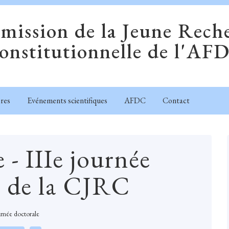
ission de la Jeune Rech
onstitutionnelle de l'AF
res
Evénements scientifiques
AFDC
Contact
- IIIe journée
e de la CJRC
rnée doctorale