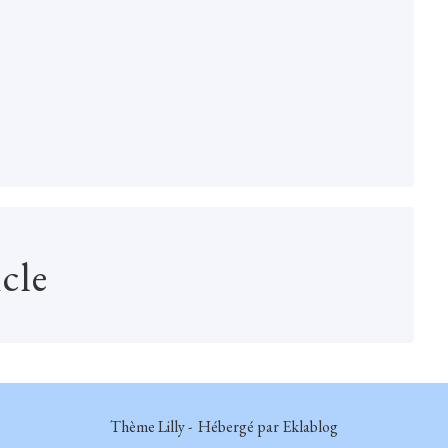
cle
Thème Lilly - Hébergé par
Eklablog