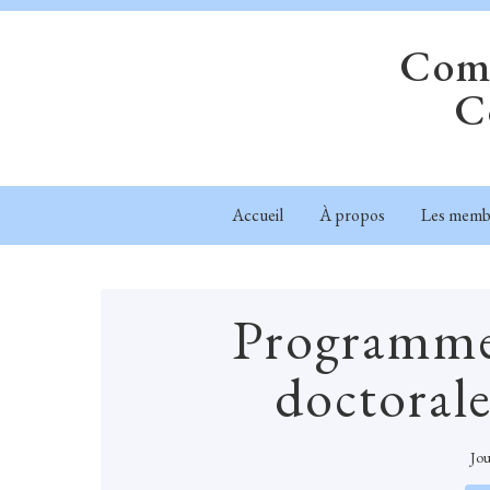
Comm
C
Accueil
À propos
Les memb
Programme 
doctoral
Jou