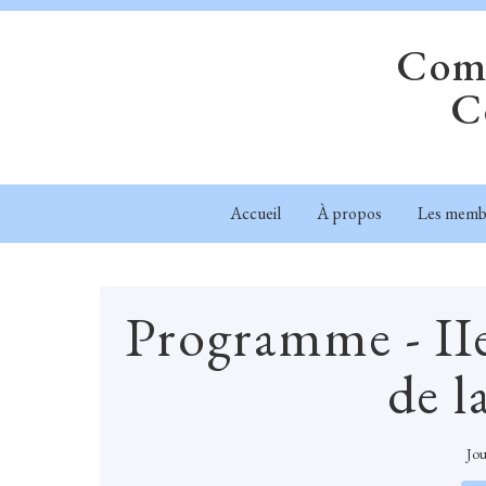
Comm
C
Accueil
À propos
Les memb
Programme - IIe
de 
Jou