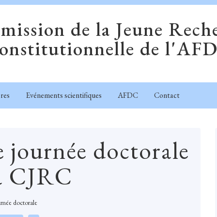
ission de la Jeune Rech
onstitutionnelle de l'AF
res
Evénements scientifiques
AFDC
Contact
 journée doctorale
la CJRC
rnée doctorale